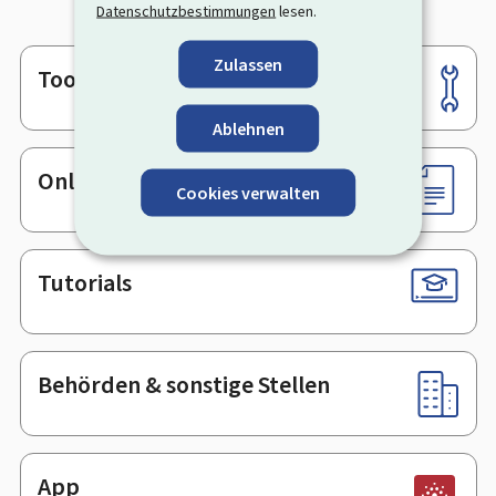
Datenschutzbestimmungen
lesen.
Zulassen
Tools
Footer
Ablehnen
Online-Dienste & Formulare
Cookies verwalten
Tutorials
Behörden & sonstige Stellen
App