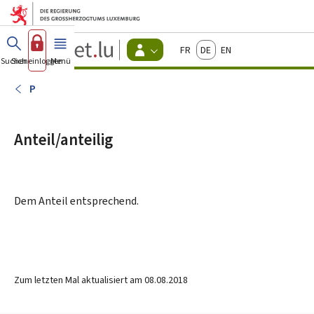
Zum Hauptmenü
Zum Inhalt
Guichet.lu
Français
Deutsch
English
Changer
Suchen
Sich einloggen
Menü
Haupt-
-
d'espace
Bürger
-
P
Menu
bürger
actif
Anteil/anteilig
Dem Anteil entsprechend.
Zum letzten Mal aktualisiert am
08.08.2018