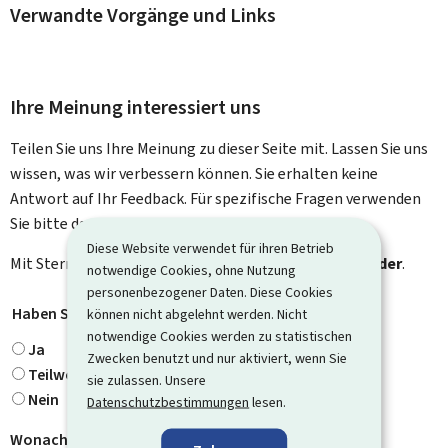
Verwandte Vorgänge und Links
Ihre Meinung interessiert uns
Teilen Sie uns Ihre Meinung zu dieser Seite mit. Lassen Sie uns
wissen, was wir verbessern können. Sie erhalten keine
Antwort auf Ihr Feedback. Für spezifische Fragen verwenden
Sie bitte das Kontaktformular.
Diese Website verwendet für ihren Betrieb
Mit Stern gekennzeichnete Felder (
*
) sind
Pflichtfelder
.
notwendige Cookies, ohne Nutzung
personenbezogener Daten. Diese Cookies
Haben Sie gefunden, wonach Sie gesucht haben?
*
können nicht abgelehnt werden. Nicht
notwendige Cookies werden zu statistischen
Ja
Zwecken benutzt und nur aktiviert, wenn Sie
Teilweise
sie zulassen. Unsere
Nein
Datenschutzbestimmungen
lesen.
Wonach haben Sie gesucht?