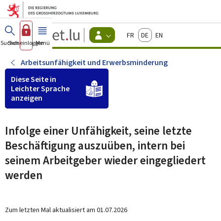
Zum Hauptmenü
Zum Inhalt
Guichet.lu
Français
Deutsch
English
Changer
Suchen
Sich einloggen
Menü
Haupt-
-
d'espace
Bürger
-
Arbeitsunfähigkeit und Erwerbsminderung
Menu
bürger
Diese Seite in
actif
Leichter Sprache
anzeigen
Infolge einer Unfähigkeit, seine letzte
Beschäftigung auszuüben, intern bei
seinem Arbeitgeber wieder eingegliedert
werden
Zum letzten Mal aktualisiert am
01.07.2026