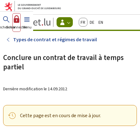
Aller au menu principal
Aller au contenu
Guichet.lu
Français
Deutsch
English
Changer
echercher
Se connecter
Menu
principal
-
d'espace
Citoyens
-
Types de contrat et régimes de travail
Menu
citoyens
actif
Conclure un contrat de travail à temps
partiel
Dernière modification le
14.09.2012
Cette page est en cours de mise à jour.