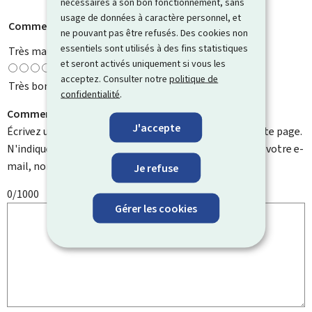
nécessaires à son bon fonctionnement, sans
usage de données à caractère personnel, et
Comment évaluez-vous cette page ?
*
ne pouvant pas être refusés. Des cookies non
essentiels sont utilisés à des fins statistiques
Très mauvaise
et seront activés uniquement si vous les
acceptez. Consulter notre
politique de
Très bonne
confidentialité
.
Comment pouvons-nous l'améliorer ?
J'accepte
Écrivez un commentaire et aidez-nous à améliorer cette page.
N'indiquez pas d'informations personnelles telles que votre e-
mail, nom, numéro de téléphone, etc.
Je refuse
0/1000
Gérer les cookies