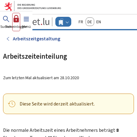
Zum Hauptmenü
Zum Inhalt
Guichet.lu
Français
Deutsch
English
Changer
Suchen
Sich einloggen
Menü
Haupt-
-
d'espace
Unternehmen
-
Arbeitszeitgestaltung
Menu
unternehmen
actif
Arbeitszeiteinteilung
Zum letzten Mal aktualisiert am
28.10.2020
Diese Seite wird derzeit aktualisiert.
Die normale Arbeitszeit eines Arbeitnehmers beträgt
8