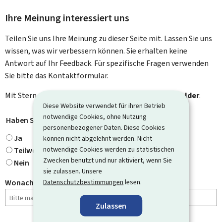
Ihre Meinung interessiert uns
Teilen Sie uns Ihre Meinung zu dieser Seite mit. Lassen Sie uns
wissen, was wir verbessern können. Sie erhalten keine
Antwort auf Ihr Feedback. Für spezifische Fragen verwenden
Sie bitte das Kontaktformular.
Mit Stern gekennzeichnete Felder (
*
) sind
Pflichtfelder
.
Diese Website verwendet für ihren Betrieb
notwendige Cookies, ohne Nutzung
Haben Sie gefunden, wonach Sie gesucht haben?
*
personenbezogener Daten. Diese Cookies
Ja
können nicht abgelehnt werden. Nicht
notwendige Cookies werden zu statistischen
Teilweise
Zwecken benutzt und nur aktiviert, wenn Sie
Nein
sie zulassen. Unsere
Datenschutzbestimmungen
lesen.
Wonach haben Sie gesucht?
Zulassen