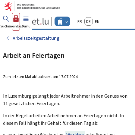
Zum Hauptmenü
Zum Inhalt
Guichet.lu
Français
Deutsch
English
Changer
Suchen
Sich einloggen
Menü
Haupt-
-
d'espace
Unternehmen
-
Arbeitszeitgestaltung
Menu
unternehmen
actif
Arbeit an Feiertagen
Zum letzten Mal aktualisiert am
17.07.2024
In Luxemburg gelangt jeder Arbeitnehmer in den Genuss von
11 gesetzlichen Feiertagen.
In der Regel arbeiten Arbeitnehmer an Feiertagen nicht. In
diesem Fall hängt ihr Gehalt für diesen Tag ab:
vom jeweiligen Wochentag:
Werktag
oder Sonntag;