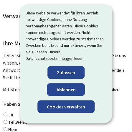
Diese Website verwendet für ihren Betrieb
Verwandte Vorgänge und Links
notwendige Cookies, ohne Nutzung
personenbezogener Daten. Diese Cookies
können nicht abgelehnt werden. Nicht
notwendige Cookies werden zu statistischen
Ihre Meinung interessiert uns
Zwecken benutzt und nur aktiviert, wenn Sie
sie zulassen. Unsere
Teilen Sie uns Ihre Meinung zu dieser Seite mit. Lassen Sie uns
Datenschutzbestimmungen
lesen.
wissen, was wir verbessern können. Sie erhalten keine
Antwort auf Ihr Feedback. Für spezifische Fragen verwenden
Zulassen
Sie bitte das Kontaktformular.
Mit Stern gekennzeichnete Felder (
*
) sind
Pflichtfelder
.
Ablehnen
Haben Sie gefunden, wonach Sie gesucht haben?
*
Cookies verwalten
Ja
Teilweise
Nein