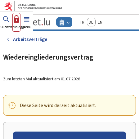
Zum Hauptmenü
Zum Inhalt
Guichet.lu
Français
Deutsch
English
Changer
Suchen
Sich einloggen
Menü
Haupt-
-
d'espace
Unternehmen
-
Arbeitsverträge
Menu
unternehmen
actif
Wiedereingliederungsvertrag
Zum letzten Mal aktualisiert am
01.07.2026
Diese Seite wird derzeit aktualisiert.