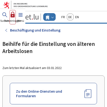
Zum Hauptmenü
Zum Inhalt
Guichet.lu
Français
Deutsch
English
Changer
Suchen
Sich einloggen
Menü
Haupt-
-
d'espace
Unternehmen
-
Beschäftigung und Einstellung
Menu
unternehmen
actif
Beihilfe für die Einstellung von älteren
Arbeitslosen
Zum letzten Mal aktualisiert am
03.01.2022
Zu den Online-Diensten und
Formularen