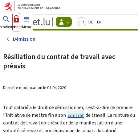
Aller au menu principal
Aller au contenu
Guichet.lu
Français
Deutsch
English
Changer
echercher
Se connecter
Menu
principal
-
d'espace
Citoyens
-
Démission
Menu
citoyens
actif
Résiliation du contrat de travail avec
préavis
Dernière modification le
01.04.2020
Tout salarié a le droit de démissionner, c’est-à-dire de prendre
l’initiative de mettre fin à son
contrat
de travail. La rupture du
contrat de travail doit résulter de la manifestation d’une
volonté sérieuse et non équivoque de la part du salarié.