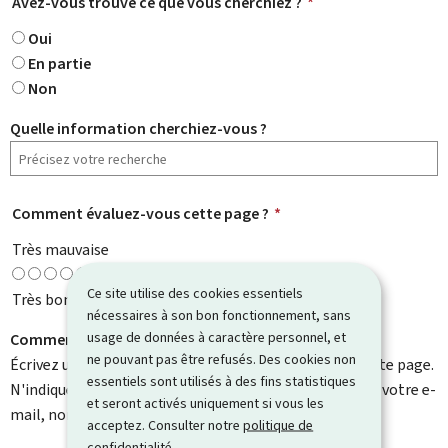
Avez-vous trouvé ce que vous cherchiez ?
*
Oui
En partie
Non
Quelle information cherchiez-vous ?
Comment évaluez-vous cette page ?
*
Très mauvaise
Ce site utilise des cookies essentiels
Très bonne
nécessaires à son bon fonctionnement, sans
usage de données à caractère personnel, et
Comment pouvons-nous l'améliorer ?
ne pouvant pas être refusés. Des cookies non
Écrivez un commentaire et aidez-nous à améliorer cette page.
essentiels sont utilisés à des fins statistiques
N'indiquez pas d'informations personnelles telles que votre e-
et seront activés uniquement si vous les
mail, nom, numéro de téléphone, etc.
acceptez. Consulter notre
politique de
confidentialité
.