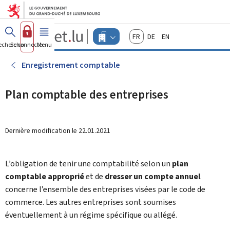
Aller au menu principal
Aller au contenu
Guichet.lu
Français
Deutsch
English
Changer
echercher
Se connecter
Menu
principal
-
d'espace
Entreprises
-
Enregistrement comptable
Menu
entreprises
actif
Plan comptable des entreprises
Dernière modification le
22.01.2021
L’obligation de tenir une comptabilité selon un
plan
comptable approprié
et de
dresser un compte annuel
concerne l’ensemble des entreprises visées par le code de
commerce. Les autres entreprises sont soumises
éventuellement à un régime spécifique ou allégé.