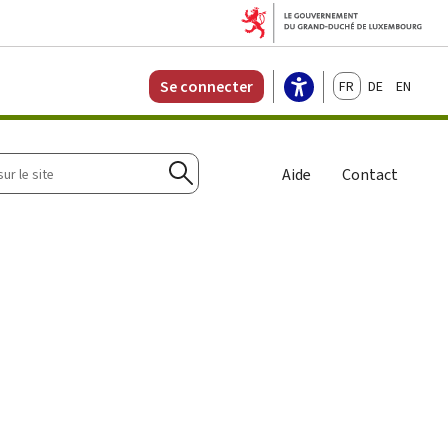
Français
Deutsch
English
Se connecter
r
Aide
Contact
Rechercher