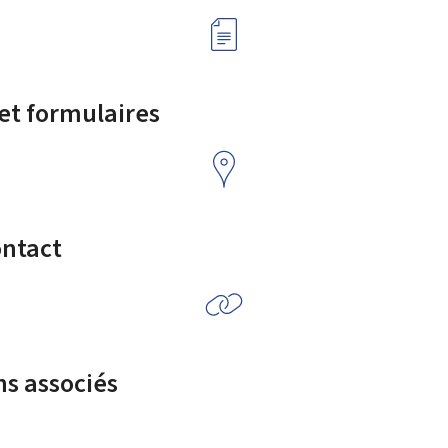
 et formulaires
ontact
ns associés