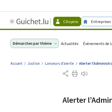
Guichet.lu
Citoyens
Entreprises
-
Citoyens
Démarches par thème
Actualités
Événements de la
Accueil
Justice
Lanceurs d’alerte
Alerter l’Administr
Partage
Alerter l’Admin