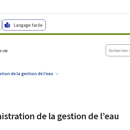
Aller au menu principal
Aller au contenu
Langage facile
Recherche
 vie
sur
le
site
ation de la gestion de l’eau
istration de la gestion de l’eau