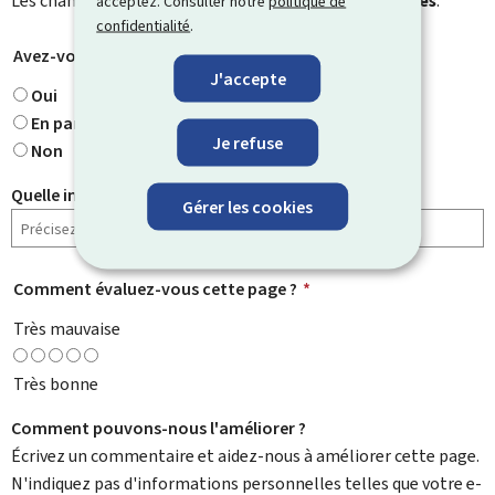
Les champs marqués d’une étoile (
*
) sont
obligatoires
.
acceptez. Consulter notre
politique de
confidentialité
.
Avez-vous trouvé ce que vous cherchiez ?
*
J'accepte
Oui
En partie
Je refuse
Non
Quelle information cherchiez-vous ?
Gérer les cookies
Comment évaluez-vous cette page ?
*
Très mauvaise
Très bonne
Comment pouvons-nous l'améliorer ?
Écrivez un commentaire et aidez-nous à améliorer cette page.
N'indiquez pas d'informations personnelles telles que votre e-