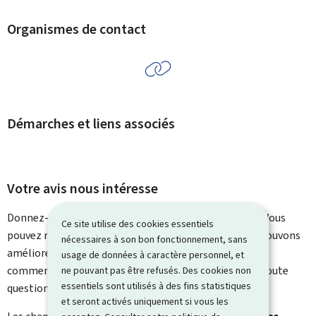
Organismes de contact
Démarches et liens associés
Votre avis nous intéresse
Donnez-nous votre avis sur le contenu de cette page. Vous
Ce site utilise des cookies essentiels
pouvez nous laisser un commentaire sur ce que nous pouvons
nécessaires à son bon fonctionnement, sans
améliorer. Vous ne recevrez pas de réponse à votre
usage de données à caractère personnel, et
commentaire. Utilisez le formulaire de contact pour toute
ne pouvant pas être refusés. Des cookies non
essentiels sont utilisés à des fins statistiques
question particulière.
et seront activés uniquement si vous les