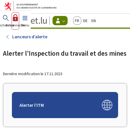
Aller au menu principal
Aller au contenu
Guichet.lu
Français
Deutsch
English
Changer
echercher
Se connecter
Menu
principal
-
d'espace
Citoyens
-
Lanceurs d’alerte
Menu
citoyens
actif
Alerter l’Inspection du travail et des mines
Dernière modification le
17.11.2023
Alerter l’ITM