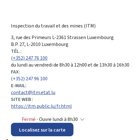
Inspection du travail et des mines (ITM)
ADRESSE
3, rue des Primeurs
L-2361
Strassen
Luxembourg
:
B.P. 27, L-2010 Luxembourg
TÉL.:
(+352) 247 76 100
du lundi au vendredi de 8h30 à 12h00 et de 13h30 à 16h30
FAX:
(+352) 247 96 100
E-MAIL:
contact@itm.etat.lu
SITE WEB :
https://itm.public.lu/fr.html
Fermé
⋅ Ouvre lundi à 8h30
Localisez sur la carte