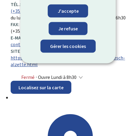
TÉL.:
J'accepte
(+352) 247 76 100
du lundi au vendredi de 8h30 à 12h00 et de 13h30 à 16h30
FAX:
Je refuse
(+352) 247 96 100
E-MAIL:
contact@itm.etat.lu
Gérer les cookies
SITE WEB :
https://itm.public.lu/fr/nous-connaitre/guichets/esch-
alzette.html
Fermé
⋅ Ouvre Lundi à 8h30
Localisez sur la carte