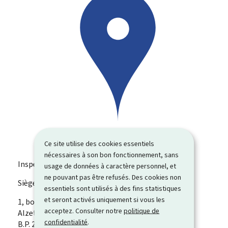
Ce site utilise des cookies essentiels
nécessaires à son bon fonctionnement, sans
Inspection du travail et des mines (ITM)
usage de données à caractère personnel, et
ne pouvant pas être refusés. Des cookies non
Siège régional Esch-sur-alzette
essentiels sont utilisés à des fins statistiques
et seront activés uniquement si vous les
ADRESSE
1, boulevard de la Porte de France
L-4360
Esch-sur-
acceptez. Consulter notre
politique de
:
Alzette
Luxembourg
confidentialité
.
B.P. 27 L-2010 Luxembourg