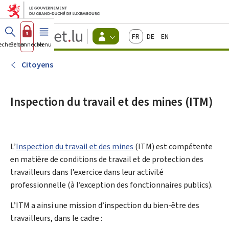
Aller au menu principal
Aller au contenu
Guichet.lu
Français
Deutsch
English
Changer
echercher
Se connecter
Menu
principal
-
d'espace
Citoyens
-
Citoyens
Menu
citoyens
actif
Inspection du travail et des mines (ITM)
L’
Inspection du travail et des mines
(
ITM
) est compétente
en matière de conditions de travail et de protection des
travailleurs dans l’exercice dans leur activité
professionnelle (à l’exception des fonctionnaires publics).
L’ITM a ainsi une mission d’inspection du bien-être des
travailleurs, dans le cadre :