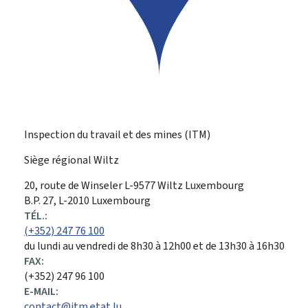
Inspection du travail et des mines (ITM)
Siège régional Wiltz
ADRESSE
20, route de Winseler
L-9577
Wiltz
Luxembourg
:
B.P. 27, L-2010 Luxembourg
TÉL.:
(+352) 247 76 100
du lundi au vendredi de 8h30 à 12h00 et de 13h30 à 16h30
FAX:
(+352) 247 96 100
E-MAIL:
contact@itm.etat.lu