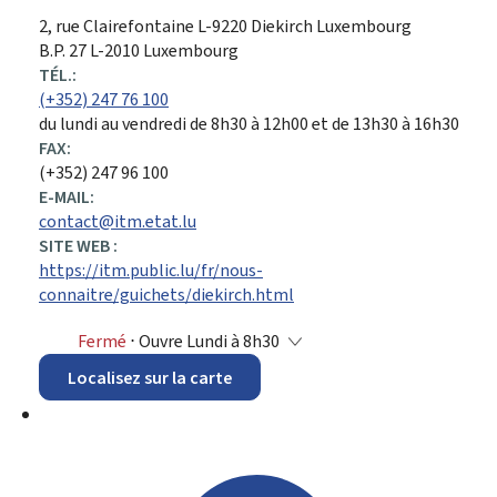
ADRESSE
2, rue Clairefontaine
L-9220
Diekirch
Luxembourg
:
B.P. 27 L-2010 Luxembourg
TÉL.:
(+352) 247 76 100
du lundi au vendredi de 8h30 à 12h00 et de 13h30 à 16h30
FAX:
(+352) 247 96 100
E-MAIL:
contact@itm.etat.lu
SITE WEB :
https://itm.public.lu/fr/nous-
connaitre/guichets/diekirch.html
Fermé
⋅ Ouvre Lundi à 8h30
Localisez sur la carte