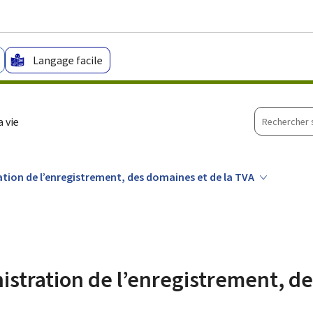
Aller au menu principal
Aller au contenu
Langage facile
Recherche
 vie
sur
le
site
ration de l’enregistrement, des domaines et de la TVA
nistration de l’enregistrement, d