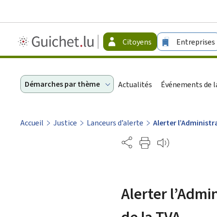
Guichet.lu
Citoyens
Entreprises
-
Citoyens
Démarches par thème
Actualités
Événements de la
Accueil
Justice
Lanceurs d’alerte
Alerter l’Administ
Partage
Alerter l’Admi
de la TVA