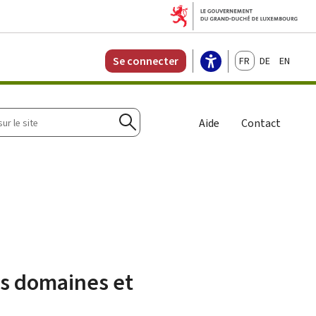
Français
Deutsch
English
Se connecter
r
Aide
Contact
Rechercher
es domaines et