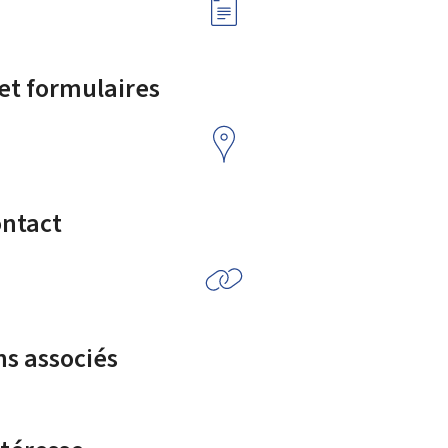
 et formulaires
ontact
ns associés