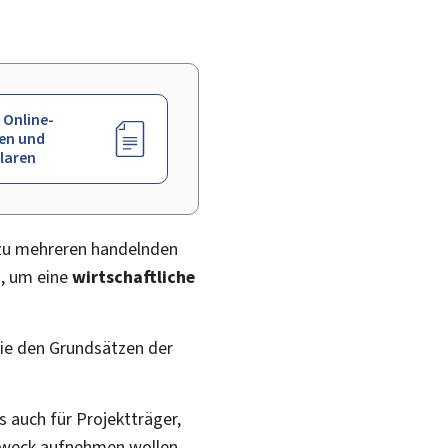
 Online-
en und
laren
er zu mehreren handelnden
n, um eine
wirtschaftliche
ie den Grundsätzen der
 auch für Projektträger,
n Zweck aufnehmen wollen,