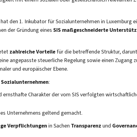
 hat den 1. Inkubator für Sozialunternehmen in Luxemburg ei
men der Gründung eines
SIS
maßgeschneiderte Unterstüt
etet
zahlreiche Vorteile
für die betreffende Struktur, darun
 eine angepasste steuerliche Regelung sowie einen Zugang z
naler und europäischer Ebene.
s Sozialunternehmen
:
d ernsthafte Charakter der vom SIS verfolgten wirtschaftlic
 des Unternehmens geltend gemacht.
nge Verpflichtungen
in Sachen
Transparenz
und
Governan