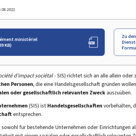
3.08.2021
Zu den
ément ministériel
Dienst
89 KB)
Formu
ociété d’impact sociétal
- SIS) richtet sich an alle allein od
schen Personen
, die eine Handelsgesellschaft gründen wolle
alen oder gesellschaftlich relevanten Zweck
auszuüben.
nternehmen
(SIS) ist
Handelsgesellschaften
vorbehalten, d
chaft
entsprechen.
 sowohl für bestehende Unternehmen oder Einrichtungen als
ätigkeit mit einem sozialen oder gesellschaftlich relevante