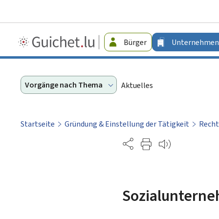
Guichet.lu
Bürger
Unternehmen
-
Unternehmen
Vorgänge nach Thema
Aktuelles
Startseite
Gründung & Einstellung der Tätigkeit
Rech
Partage
Sozialunterne