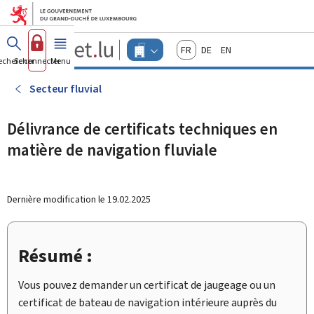
Aller au menu principal
Aller au contenu
Guichet.lu
Français
Deutsch
English
Changer
echercher
Se connecter
Menu
principal
-
d'espace
Entreprises
-
Secteur fluvial
Menu
entreprises
actif
Délivrance de certificats techniques en
matière de navigation fluviale
Dernière modification le
19.02.2025
Résumé :
Vous pouvez demander un certificat de jaugeage ou un
certificat de bateau de navigation intérieure auprès du