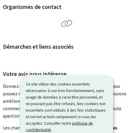
Organismes de contact
Démarches et liens associés
Votre avis nous intéresse
Ce site utilise des cookies essentiels
Donnez-nous votre avis sur le contenu de cette page. Vous
nécessaires à son bon fonctionnement, sans
pouvez nous laisser un commentaire sur ce que nous pouvons
usage de données à caractère personnel, et
améliorer. Vous ne recevrez pas de réponse à votre
ne pouvant pas être refusés. Des cookies non
commentaire. Utilisez le formulaire de contact pour toute
essentiels sont utilisés à des fins statistiques
question particulière.
et seront activés uniquement si vous les
acceptez. Consulter notre
politique de
Les champs marqués d’une étoile (
*
) sont
obligatoires
.
confidentialité
.