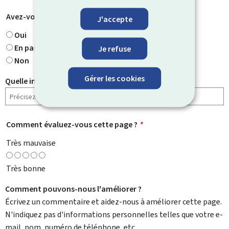
Avez-vous trouvé ce que vous cherchiez ?
*
J'accepte
Oui
En partie
Je refuse
Non
Gérer les cookies
Quelle information cherchiez-vous ?
Comment évaluez-vous cette page ?
*
Très mauvaise
Très bonne
Comment pouvons-nous l'améliorer ?
Écrivez un commentaire et aidez-nous à améliorer cette page.
N'indiquez pas d'informations personnelles telles que votre e-
mail, nom, numéro de téléphone, etc.