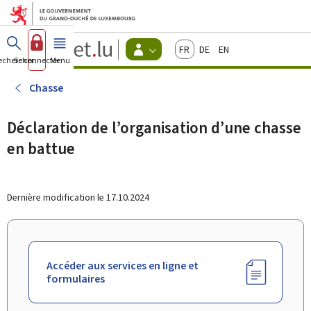
Aller au menu principal
Aller au contenu
Guichet.lu
Français
Deutsch
English
Changer
echercher
Se connecter
Menu
principal
-
d'espace
Citoyens
-
Chasse
Menu
citoyens
actif
Déclaration de l’organisation d’une chasse
en battue
Dernière modification le
17.10.2024
Accéder aux services en ligne et
formulaires