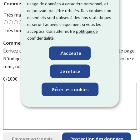
Comment évaluez-vous cette page ?
*
usage de données à caractère personnel, et
ne pouvant pas être refusés. Des cookies non
Très mauvaise
essentiels sont utilisés à des fins statistiques
et seront activés uniquement si vous les
Très bonne
acceptez. Consulter notre
politique de
confidentialité
.
Comment pouvons-nous l'améliorer ?
Écrivez un commentaire et aidez-nous à améliorer cette page.
J'accepte
N'indiquez pas d'informations personnelles telles que votre e-
mail, nom, numéro de téléphone, etc.
Je refuse
0/1000
Gérer les cookies
Envoyer votre avis
Protection des données