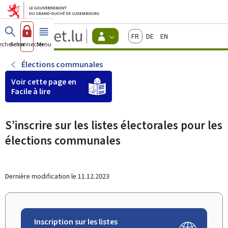
Aller au menu principal
Aller au contenu
Guichet.lu
Français
Deutsch
English
Changer
echercher
Se connecter
Menu
principal
-
d'espace
Citoyens
-
Élections communales
Menu
citoyens
Voir cette page en
actif
Facile à lire
S’inscrire sur les listes électorales pour les
élections communales
Dernière modification le
11.12.2023
Inscription sur les listes