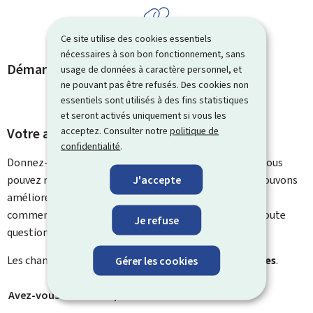
Ce site utilise des cookies essentiels
nécessaires à son bon fonctionnement, sans
Démarches et liens associés
usage de données à caractère personnel, et
ne pouvant pas être refusés. Des cookies non
essentiels sont utilisés à des fins statistiques
et seront activés uniquement si vous les
acceptez. Consulter notre
politique de
Votre avis nous intéresse
confidentialité
.
Donnez-nous votre avis sur le contenu de cette page. Vous
J'accepte
pouvez nous laisser un commentaire sur ce que nous pouvons
améliorer. Vous ne recevrez pas de réponse à votre
commentaire. Utilisez le formulaire de contact pour toute
Je refuse
question particulière.
Les champs marqués d’une étoile (
Gérer les cookies
*
) sont
obligatoires
.
Avez-vous trouvé ce que vous cherchiez ?
*