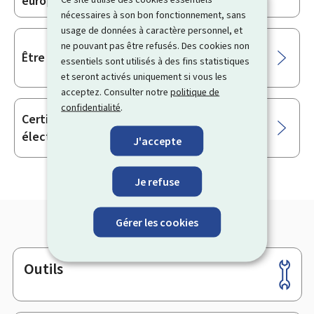
européennes ou à un référendum
nécessaires à son bon fonctionnement, sans
usage de données à caractère personnel, et
ne pouvant pas être refusés. Des cookies non
Être candidat aux élections communales
essentiels sont utilisés à des fins statistiques
et seront activés uniquement si vous les
acceptez. Consulter notre
politique de
confidentialité
.
Certificat d’inscription sur les listes
électorales
J'accepte
Je refuse
Gérer les cookies
Outils
Pied
de
page