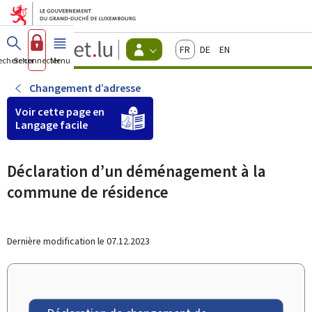
Aller au menu principal
Aller au contenu
Guichet.lu
Français
Deutsch
English
Changer
echercher
Se connecter
Menu
principal
-
d'espace
Citoyens
-
Changement d’adresse
Menu
citoyens
Voir cette page en
actif
Langage facile
Déclaration d’un déménagement à la
commune de résidence
Dernière modification le
07.12.2023