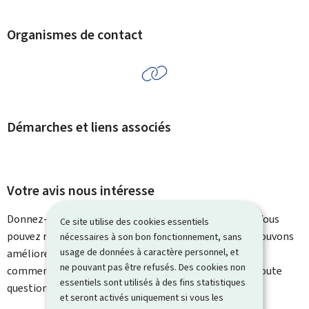
Organismes de contact
Démarches et liens associés
Votre avis nous intéresse
Donnez-nous votre avis sur le contenu de cette page. Vous
Ce site utilise des cookies essentiels
pouvez nous laisser un commentaire sur ce que nous pouvons
nécessaires à son bon fonctionnement, sans
usage de données à caractère personnel, et
améliorer. Vous ne recevrez pas de réponse à votre
ne pouvant pas être refusés. Des cookies non
commentaire. Utilisez le formulaire de contact pour toute
essentiels sont utilisés à des fins statistiques
question particulière.
et seront activés uniquement si vous les