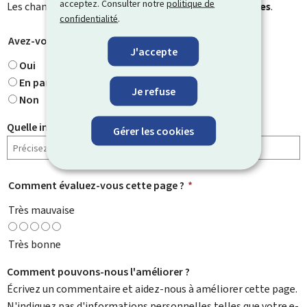
acceptez. Consulter notre
politique de
Les champs marqués d’une étoile (
*
) sont
obligatoires
.
confidentialité
.
Avez-vous trouvé ce que vous cherchiez ?
*
J'accepte
Oui
En partie
Je refuse
Non
Quelle information cherchiez-vous ?
Gérer les cookies
Comment évaluez-vous cette page ?
*
Très mauvaise
Très bonne
Comment pouvons-nous l'améliorer ?
Écrivez un commentaire et aidez-nous à améliorer cette page.
N'indiquez pas d'informations personnelles telles que votre e-