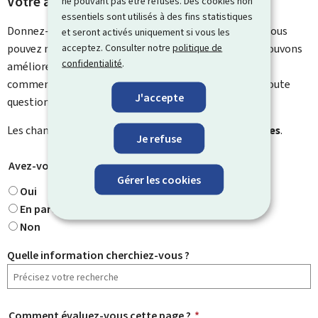
Votre avis nous intéresse
ne pouvant pas être refusés. Des cookies non
essentiels sont utilisés à des fins statistiques
Donnez-nous votre avis sur le contenu de cette page. Vous
et seront activés uniquement si vous les
acceptez. Consulter notre
politique de
pouvez nous laisser un commentaire sur ce que nous pouvons
confidentialité
.
améliorer. Vous ne recevrez pas de réponse à votre
commentaire. Utilisez le formulaire de contact pour toute
J'accepte
question particulière.
Les champs marqués d’une étoile (
*
) sont
obligatoires
.
Je refuse
Avez-vous trouvé ce que vous cherchiez ?
*
Gérer les cookies
Oui
En partie
Non
Quelle information cherchiez-vous ?
Comment évaluez-vous cette page ?
*