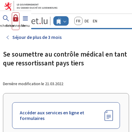
Aller au menu principal
Aller au contenu
Guichet.lu
Français
Deutsch
English
Changer
echercher
Se connecter
Menu
principal
-
d'espace
Entreprises
-
Séjour de plus de 3 mois
Menu
entreprises
actif
Se soumettre au contrôle médical en tant
que ressortissant pays tiers
Dernière modification le
21.03.2022
Accéder aux services en ligne et
formulaires