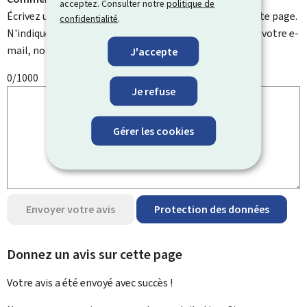
acceptez. Consulter notre
politique de
Écrivez un commentaire et aidez-nous à améliorer cette page.
confidentialité
.
N'indiquez pas d'informations personnelles telles que votre e-
mail, nom, numéro de téléphone, etc.
J'accepte
0/1000
Je refuse
Gérer les cookies
Envoyer votre avis
Protection des données
Donnez un avis sur cette page
Votre avis a été envoyé avec
succès !