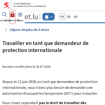
Aller au menu principal
Aller au contenu
Guichet.lu
Français
Deutsch
English
Changer
echercher
Se connecter
Menu
principal
-
d'espace
Entreprises
-
Séjour de plus de 3 mois
Menu
entreprises
actif
Travailler en tant que demandeur de
protection internationale
Dernière modification le
03.07.2026
Depuis le 12 juin 2026, en tant que demandeur de protection
internationale, vous n’avez plus besoin de demander une
autorisation d’occupation temporaire (AOT) pour travailler.
Vous n’avez cependant
pas le droit de travailler dès