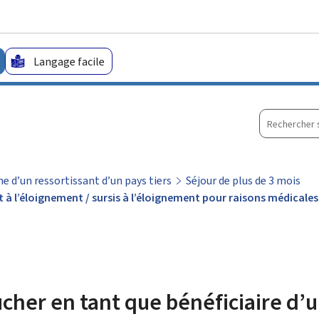
Aller au menu principal
Aller au contenu
Langage facile
Recherche
sur
le
site
 d’un ressortissant d’un pays tiers
Séjour de plus de 3 mois
t à l’éloignement / sursis à l’éloignement pour raisons médicale
cher en tant que bénéficiaire d’u