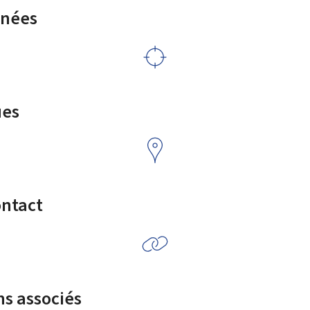
rnées
ues
ontact
ns associés