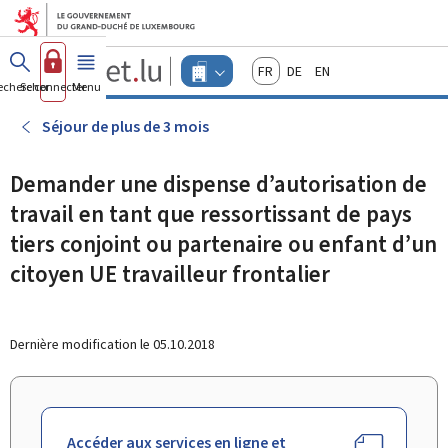
Aller au menu principal
Aller au contenu
Guichet.lu
Français
Deutsch
English
Changer
echercher
Se connecter
Menu
principal
-
d'espace
Entreprises
-
Séjour de plus de 3 mois
Menu
entreprises
actif
Demander une dispense d’autorisation de
travail en tant que ressortissant de pays
tiers conjoint ou partenaire ou enfant d’un
citoyen UE travailleur frontalier
Dernière modification le
05.10.2018
Accéder aux services en ligne et