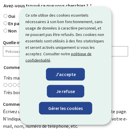
Avez-vous trouvé ce que vous cherchiez ?
*
Ce site utilise des cookies essentiels
Oui
nécessaires à son bon fonctionnement, sans
En partie
usage de données à caractère personnel, et
Non
ne pouvant pas être refusés. Des cookies non
essentiels sont utilisés à des fins statistiques
Quelle information cherchiez-vous ?
et seront activés uniquement si vous les
acceptez. Consulter notre
politique de
confidentialité
.
Comment évaluez-vous cette page ?
*
J'accepte
Très mauvaise
Je refuse
Très bonne
Comment pouvons-nous l'améliorer ?
Gérer les cookies
Écrivez un commentaire et aidez-nous à améliorer cette page.
N'indiquez pas d'informations personnelles telles que votre e-
mail, nom, numéro de téléphone, etc.