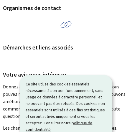
Organismes de contact
Démarches et liens associés
Votre avis nous intéresse
Ce site utilise des cookies essentiels
Donnez-nous votre avis sur le contenu de cette page. Vous
nécessaires à son bon fonctionnement, sans
pouvez nous laisser un commentaire sur ce que nous pouvons
usage de données à caractère personnel, et
améliorer. Vous ne recevrez pas de réponse à votre
ne pouvant pas être refusés. Des cookies non
commentaire. Utilisez le formulaire de contact pour toute
essentiels sont utilisés à des fins statistiques
question particulière.
et seront activés uniquement si vous les
acceptez. Consulter notre
politique de
Les champs marqués d’une étoile (
*
) sont
obligatoires
.
confidentialité
.