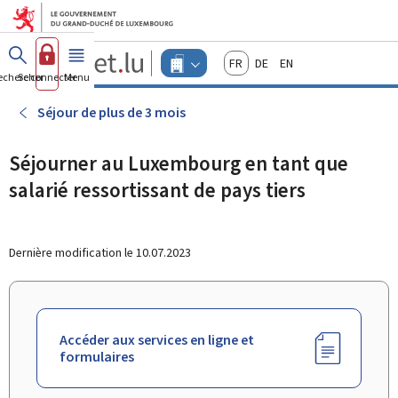
Aller au menu principal
Aller au contenu
Guichet.lu
Français
Deutsch
English
Changer
echercher
Se connecter
Menu
principal
-
d'espace
Entreprises
-
Séjour de plus de 3 mois
Menu
entreprises
actif
Séjourner au Luxembourg en tant que
salarié ressortissant de pays tiers
Dernière modification le
10.07.2023
Accéder aux services en ligne et
formulaires