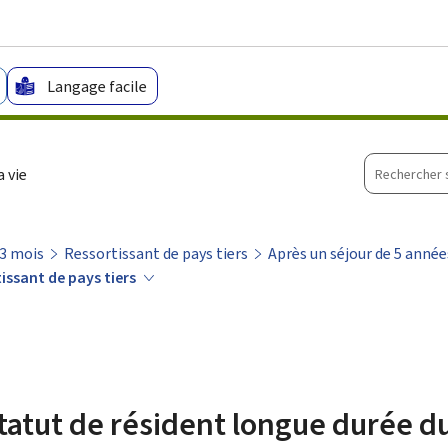
Aller au menu principal
Aller au contenu
Langage facile
Recherche
 vie
sur
le
site
 3 mois
Ressortissant de pays tiers
Après un séjour de 5 année
issant de pays tiers
atut de résident longue durée du