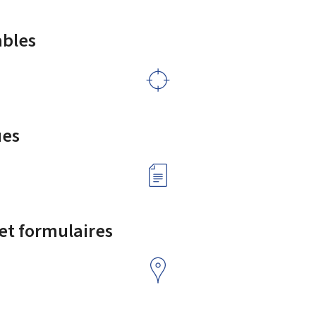
ables
ues
 et formulaires