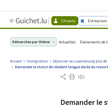
Guichet.lu
Citoyens
Entreprises
-
Citoyens
Démarches par thème
Actualités
Événements de la
Accueil
Immigration
Séjourner au Luxembourg plus de
Demander le statut de résident longue durée du ressort
Partage
Demander le st