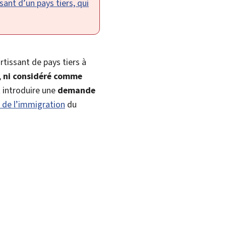
ant d’un pays tiers, qui
rtissant de pays tiers à
,
ni considéré comme
t introduire une
demande
 de l’immigration
du