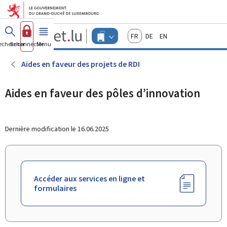
Aller au menu principal
Aller au contenu
Guichet.lu
Français
Deutsch
English
Changer
echercher
Se connecter
Menu
principal
-
d'espace
Entreprises
-
Aides en faveur des projets de RDI
Menu
entreprises
actif
Aides en faveur des pôles d’innovation
Dernière modification le
16.06.2025
Accéder aux services en ligne et
formulaires