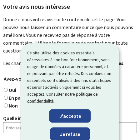
Votre avis nous intéresse
Donnez-nous votre avis sur le contenu de cette page. Vous
pouvez nous laisser un commentaire sur ce que nous pouvons
améliorer. Vous ne recevrez pas de réponse à votre
commentaire. Utilisez le formulaire de contact pour toute
question particulière.
Ce site utilise des cookies essentiels
nécessaires à son bon fonctionnement, sans
Les champs marqués d’une étoile (
*
) sont
obligatoires
.
usage de données à caractère personnel, et
ne pouvant pas être refusés. Des cookies non
Avez-vous trouvé ce que vous cherchiez ?
*
essentiels sont utilisés à des fins statistiques
et seront activés uniquement si vous les
Oui
acceptez. Consulter notre
politique de
En partie
confidentialité
.
Non
J'accepte
Quelle information cherchiez-vous ?
Je refuse