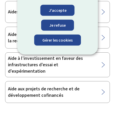
J'accepte
Aides en faveur des pôles d’innovation
Je refuse
Aide pour la création de spin-offs issues de
Gérer les cookies
la recherche publique
Aide à l’investissement en faveur des
infrastructures d’essai et
d’expérimentation
Aide aux projets de recherche et de
développement cofinancés