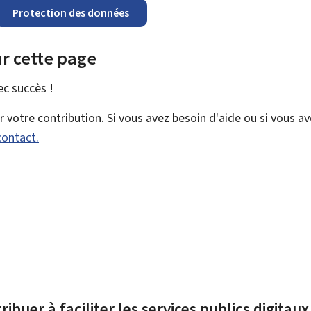
Protection des données
r cette page
vec
succès !
votre contribution. Si vous avez besoin d'aide ou si vous a
contact.
ibuer à faciliter les services publics digitau