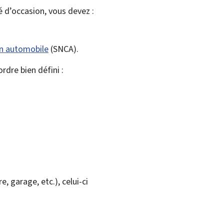
é d’occasion, vous devez :
on automobile
(
SNCA
).
dre bien défini :
 garage, etc.), celui-ci