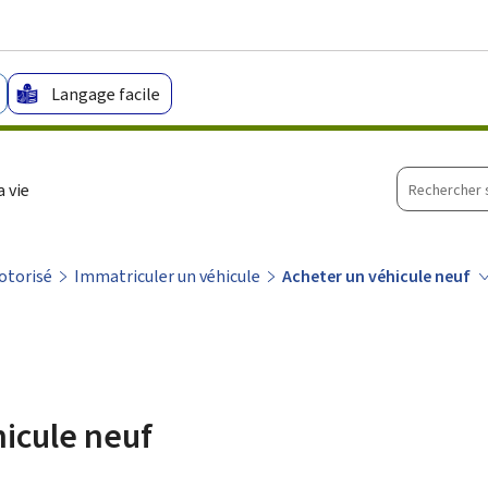
Aller au menu principal
Aller au contenu
Langage facile
Recherche
 vie
sur
le
site
otorisé
Immatriculer un véhicule
Acheter un véhicule neuf
icule neuf