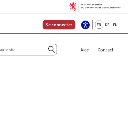
Français
Deutsch
English
Se connecter
r
Aide
Contact
Rechercher