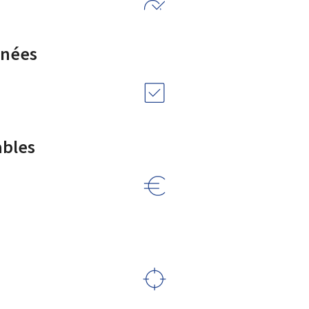
rnées
ables