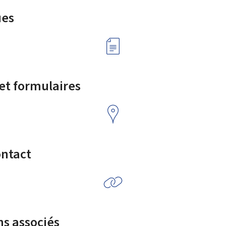
ues
 et formulaires
ontact
ns associés