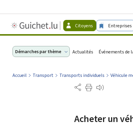
Guichet.lu
Citoyens
Entreprises
-
Citoyens
Démarches par thème
Actualités
Événements de la
Accueil
Transport
Transports individuels
Véhicule m
Partage
Acheter un véh