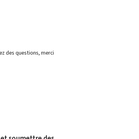
vez des questions, merci
x et soumettre des