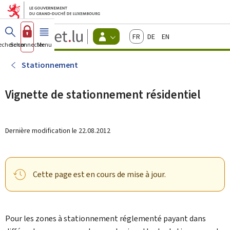
Aller au menu principal
Aller au contenu
Guichet.lu
Français
Deutsch
English
Changer
echercher
Se connecter
Menu
principal
-
d'espace
Citoyens
-
Stationnement
Menu
citoyens
actif
Vignette de stationnement résidentiel
Dernière modification le
22.08.2012
Cette page est en cours de mise à jour.
Pour les zones à stationnement réglementé payant dans