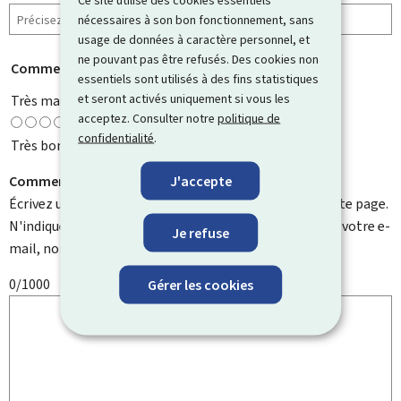
Ce site utilise des cookies essentiels
nécessaires à son bon fonctionnement, sans
usage de données à caractère personnel, et
ne pouvant pas être refusés. Des cookies non
Comment évaluez-vous cette page ?
*
essentiels sont utilisés à des fins statistiques
et seront activés uniquement si vous les
Très mauvaise
acceptez. Consulter notre
politique de
confidentialité
.
Très bonne
J'accepte
Comment pouvons-nous l'améliorer ?
Écrivez un commentaire et aidez-nous à améliorer cette page.
N'indiquez pas d'informations personnelles telles que votre e-
Je refuse
mail, nom, numéro de téléphone, etc.
0/1000
Gérer les cookies