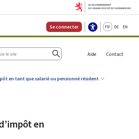
Français
Deutsch
English
Se connecter
r
Aide
Contact
Rechercher
pôt en tant que salarié ou pensionné résident
 d’impôt en