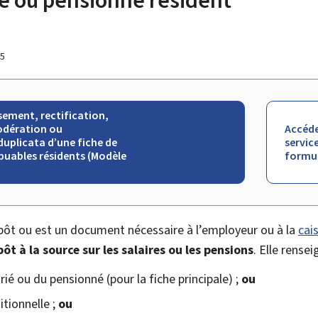
25
ement, rectification,
odération ou
Accéde
duplicata d’une fiche de
service
buables résidents (Modèle
formul
pôt ou est un document nécessaire à l’employeur ou à la
cai
ôt à la source sur les salaires ou les pensions
. Elle rensei
rié ou du pensionné (pour la fiche principale) ;
ou
itionnelle ;
ou