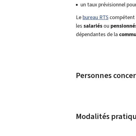
un taux prévisionnel pour
Le
bureau RTS
compétent d
les
salariés
ou
pensionnés
dépendantes de la
commun
Personnes conce
Modalités pratiq