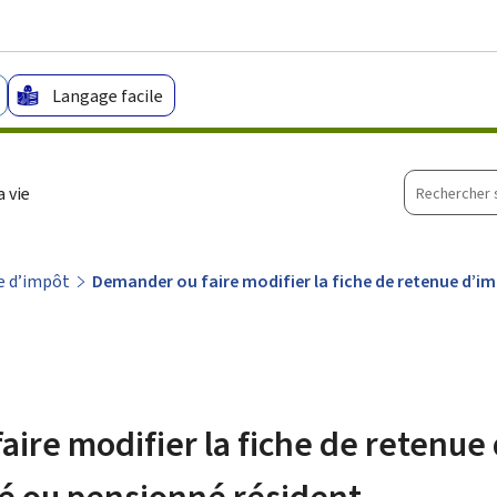
Aller au menu principal
Aller au contenu
Langage facile
Recherche
 vie
sur
le
site
e d’impôt
Demander ou faire modifier la fiche de retenue d’im
ire modifier la fiche de retenue
ié ou pensionné résident