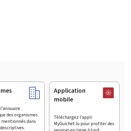
smes
Application
mobile
l’annuaire
que des organismes
Téléchargez l’appli
t mentionnés dans
MyGuichet.lu pour profiter des
descriptives.
services en ligne à tout