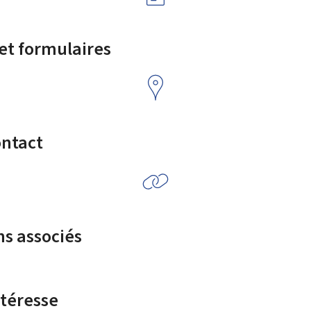
 et formulaires
ontact
ns associés
ntéresse