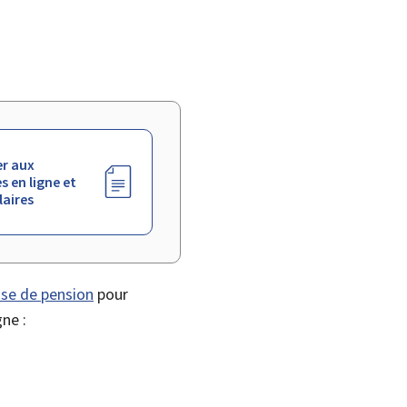
r aux
s en ligne et
aires
sse de pension
pour
gne :