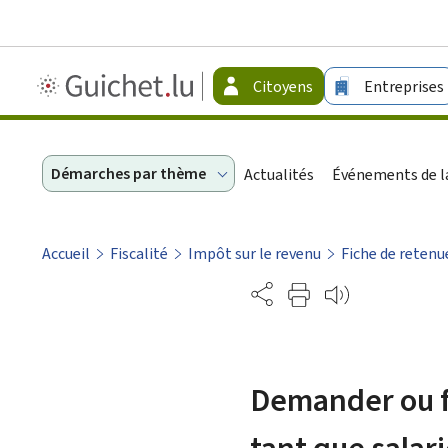
Guichet.lu
Citoyens
Entreprises
-
Citoyens
Démarches par thème
Actualités
Événements de la
Accueil
Fiscalité
Impôt sur le revenu
Fiche de retenu
Partage
Demander ou fa
tant que salar