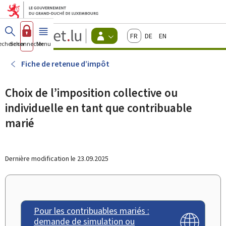
Aller au menu principal
Aller au contenu
Guichet.lu
Français
Deutsch
English
Changer
echercher
Se connecter
Menu
principal
-
d'espace
Citoyens
-
Fiche de retenue d’impôt
Menu
citoyens
actif
Choix de l’imposition collective ou
individuelle en tant que contribuable
marié
Dernière modification le
23.09.2025
Pour les contribuables mariés :
demande de simulation ou