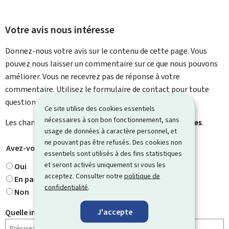
Votre avis nous intéresse
Donnez-nous votre avis sur le contenu de cette page. Vous
pouvez nous laisser un commentaire sur ce que nous pouvons
améliorer. Vous ne recevrez pas de réponse à votre
commentaire. Utilisez le formulaire de contact pour toute
question particulière.
Ce site utilise des cookies essentiels
nécessaires à son bon fonctionnement, sans
Les champs marqués d’une étoile (
*
) sont
obligatoires
.
usage de données à caractère personnel, et
ne pouvant pas être refusés. Des cookies non
Avez-vous trouvé ce que vous cherchiez ?
*
essentiels sont utilisés à des fins statistiques
et seront activés uniquement si vous les
Oui
acceptez. Consulter notre
politique de
En partie
confidentialité
.
Non
J'accepte
Quelle information cherchiez-vous ?