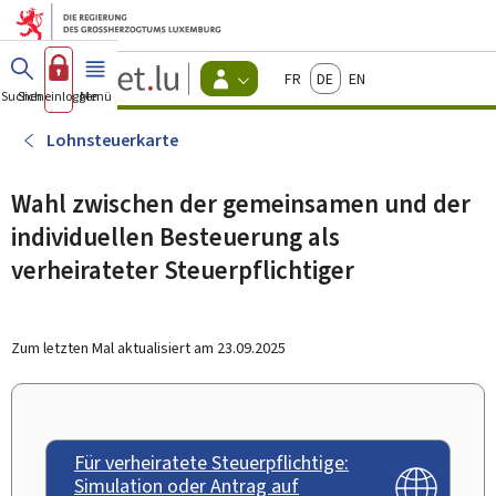
Zum Hauptmenü
Zum Inhalt
Guichet.lu
Français
Deutsch
English
Changer
Suchen
Sich einloggen
Menü
Haupt-
-
d'espace
Bürger
-
Lohnsteuerkarte
Menu
bürger
actif
Wahl zwischen der gemeinsamen und der
individuellen Besteuerung als
verheirateter Steuerpflichtiger
Zum letzten Mal aktualisiert am
23.09.2025
Für verheiratete Steuerpflichtige:
Simulation oder Antrag auf