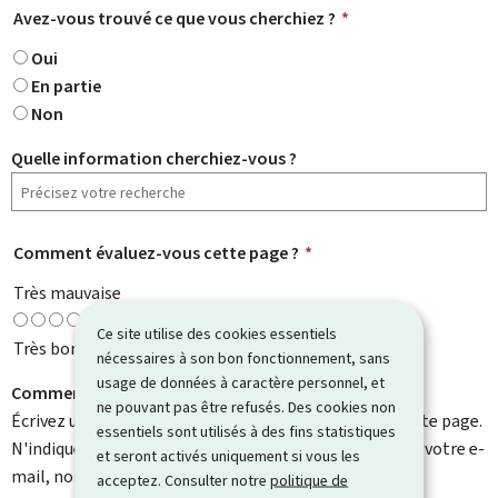
Avez-vous trouvé ce que vous cherchiez ?
*
Oui
En partie
Non
Quelle information cherchiez-vous ?
Comment évaluez-vous cette page ?
*
Très mauvaise
Ce site utilise des cookies essentiels
Très bonne
nécessaires à son bon fonctionnement, sans
usage de données à caractère personnel, et
Comment pouvons-nous l'améliorer ?
ne pouvant pas être refusés. Des cookies non
Écrivez un commentaire et aidez-nous à améliorer cette page.
essentiels sont utilisés à des fins statistiques
N'indiquez pas d'informations personnelles telles que votre e-
et seront activés uniquement si vous les
mail, nom, numéro de téléphone, etc.
acceptez. Consulter notre
politique de