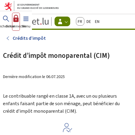
Aller au menu principal
Aller au contenu
Guichet.lu
Français
Deutsch
English
Changer
echercher
Se connecter
Menu
principal
-
d'espace
Citoyens
-
Crédits d’impôt
Menu
citoyens
actif
Crédit d’impôt monoparental (CIM)
Dernière modification le
06.07.2025
Le contribuable rangé en classe 1A, avec un ou plusieurs
enfants faisant partie de son ménage, peut bénéficier du
crédit d’impôt monoparental (
CIM
).