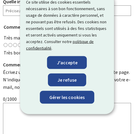
Quelle information cherchiez-vous ?
Ce site utilise des cookies essentiels
nécessaires à son bon fonctionnement, sans
usage de données à caractère personnel, et
ne pouvant pas être refusés. Des cookies non
Comment évaluez-vous cette page ?
*
essentiels sont utilisés à des fins statistiques
et seront activés uniquement si vous les
Très mauvaise
acceptez. Consulter notre
politique de
confidentialité
.
Très bonne
J'accepte
Comment pouvons-nous l'améliorer ?
Écrivez un commentaire et aidez-nous à améliorer cette page.
N'indiquez pas d'informations personnelles telles que votre e-
Je refuse
mail, nom, numéro de téléphone, etc.
Gérer les cookies
0/1000