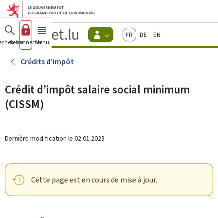
Aller au menu principal
Aller au contenu
Guichet.lu
Français
Deutsch
English
Changer
echercher
Se connecter
Menu
principal
-
d'espace
Citoyens
-
Crédits d’impôt
Menu
citoyens
actif
Crédit d’impôt salaire social minimum
(CISSM)
Dernière modification le
02.01.2023
Cette page est en cours de mise à jour.