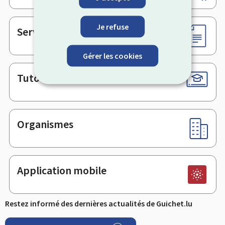
de
page
Je refuse
Services en ligne & Formulaires
Gérer les cookies
Tutoriels
Organismes
Application mobile
Restez informé des dernières actualités de Guichet.lu