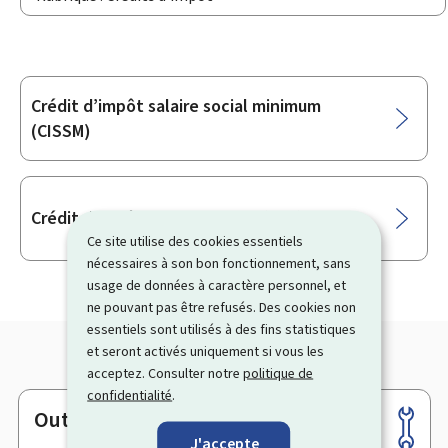
Crédit d’impôt salaire social minimum
Sous-
(CISSM)
rubriques
Crédit d’impôt monoparental (CIM)
Ce site utilise des cookies essentiels
nécessaires à son bon fonctionnement, sans
usage de données à caractère personnel, et
ne pouvant pas être refusés. Des cookies non
essentiels sont utilisés à des fins statistiques
et seront activés uniquement si vous les
acceptez. Consulter notre
politique de
confidentialité
.
Outils
Pied
J'accepte