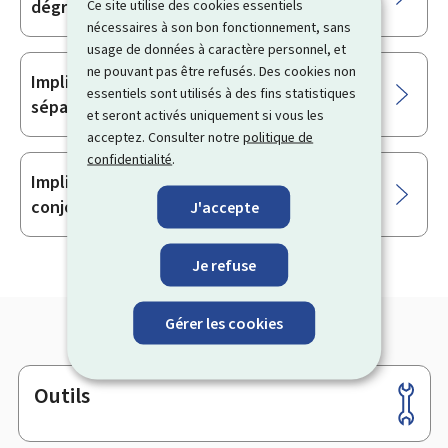
dégrèvement
Ce site utilise des cookies essentiels
nécessaires à son bon fonctionnement, sans
usage de données à caractère personnel, et
ne pouvant pas être refusés. Des cookies non
Implications fiscales en cas de divorce, de
essentiels sont utilisés à des fins statistiques
séparation ou de fin de partenariat
et seront activés uniquement si vous les
acceptez. Consulter notre
politique de
confidentialité
.
Implications fiscales en cas de décès du
conjoint ou du partenaire
J'accepte
Je refuse
Gérer les cookies
Outils
Pied
de