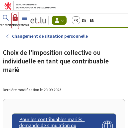
Aller au menu principal
Aller au contenu
Guichet.lu
Français
Deutsch
English
Changer
echercher
Se connecter
Menu
principal
-
d'espace
Citoyens
-
Changement de situation personnelle
Menu
citoyens
actif
Choix de l’imposition collective ou
individuelle en tant que contribuable
marié
Dernière modification le
23.09.2025
Pour les contribuables mariés :
demande de simulation ou