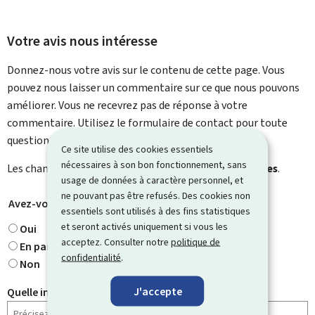
Votre avis nous intéresse
Donnez-nous votre avis sur le contenu de cette page. Vous
pouvez nous laisser un commentaire sur ce que nous pouvons
améliorer. Vous ne recevrez pas de réponse à votre
commentaire. Utilisez le formulaire de contact pour toute
question particulière.
Ce site utilise des cookies essentiels
nécessaires à son bon fonctionnement, sans
Les champs marqués d’une étoile (
*
) sont
obligatoires
.
usage de données à caractère personnel, et
ne pouvant pas être refusés. Des cookies non
Avez-vous trouvé ce que vous cherchiez ?
*
essentiels sont utilisés à des fins statistiques
et seront activés uniquement si vous les
Oui
acceptez. Consulter notre
politique de
En partie
confidentialité
.
Non
J'accepte
Quelle information cherchiez-vous ?