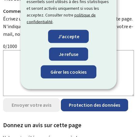
essentiels sont utilisés à des fins statistiques
et seront activés uniquement si vous les
Comment pouvons-nous l'améliorer ?
acceptez. Consulter notre
politique de
Écrivez un commentaire et aidez-nous à améliorer cette page.
confidentialité
.
N'indiquez pas d'informations personnelles telles que votre e-
mail, nom, numéro de téléphone, etc.
J'accepte
0/1000
Je refuse
Gérer les cookies
Envoyer votre avis
Protection des données
Donnez un avis sur cette page