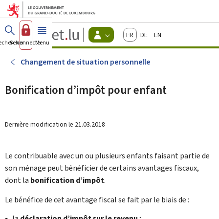
Aller au menu principal
Aller au contenu
Guichet.lu
Français
Deutsch
English
Changer
echercher
Se connecter
Menu
principal
-
d'espace
Citoyens
-
Changement de situation personnelle
Menu
citoyens
actif
Bonification d’impôt pour enfant
Dernière modification le
21.03.2018
Le contribuable avec un ou plusieurs enfants faisant partie de
son ménage peut bénéficier de certains avantages fiscaux,
dont la
bonification d’impôt
.
Le bénéfice de cet avantage fiscal se fait par le biais de :
la
déclaration d’impôt sur le revenu
;