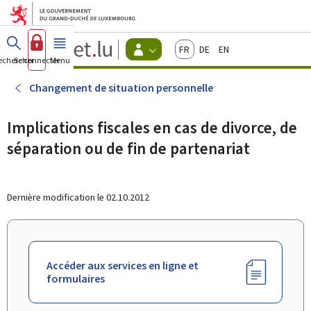
Aller au menu principal
Aller au contenu
Guichet.lu
Français
Deutsch
English
Changer
echercher
Se connecter
Menu
principal
-
d'espace
Citoyens
-
Changement de situation personnelle
Menu
citoyens
actif
Implications fiscales en cas de divorce, de
séparation ou de fin de partenariat
Dernière modification le
02.10.2012
Accéder aux services en ligne et
formulaires