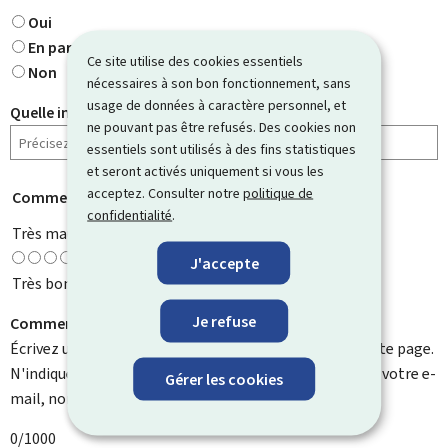
Oui
En partie
Ce site utilise des cookies essentiels
Non
nécessaires à son bon fonctionnement, sans
usage de données à caractère personnel, et
Quelle information cherchiez-vous ?
ne pouvant pas être refusés. Des cookies non
essentiels sont utilisés à des fins statistiques
et seront activés uniquement si vous les
acceptez. Consulter notre
politique de
Comment évaluez-vous cette page ?
*
confidentialité
.
Très mauvaise
J'accepte
Très bonne
Je refuse
Comment pouvons-nous l'améliorer ?
Écrivez un commentaire et aidez-nous à améliorer cette page.
N'indiquez pas d'informations personnelles telles que votre e-
Gérer les cookies
mail, nom, numéro de téléphone, etc.
0/1000