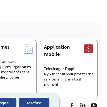
smes
Application
mobile
l’annuaire
que des organismes
Téléchargez l’appli
t mentionnés dans
MyGuichet.lu pour profiter des
descriptives.
services en ligne à tout
moment.
Facebook
LinkedIn
YouTu
cepte
Je refuse