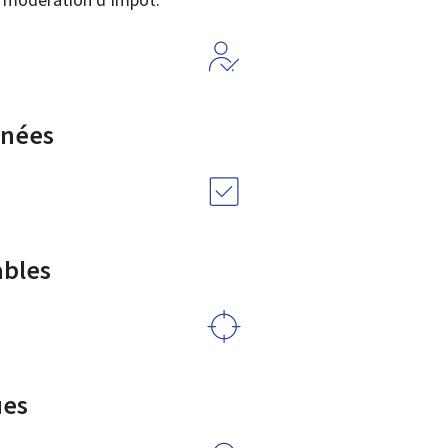
rnées
ables
ues