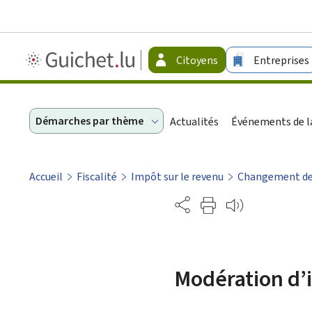
Guichet.lu
Citoyens
Entreprises
-
Citoyens
Démarches par thème
Actualités
Événements de la
Accueil
Fiscalité
Impôt sur le revenu
Changement de 
Partage
Modération d’