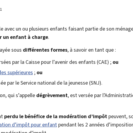
21
le avec un ou plusieurs enfants faisant partie de son ménage
 un enfant à charge
.
payée sous
différentes formes
, à savoir en tant que :
sées par la
Caisse pour l’avenir des enfants
(CAE) ;
ou
des supérieures
;
ou
ée par le
Service national de la jeunesse
(SNJ).
n, qui s’appelle
dégrèvement
, est versée par l’
Administrati
nt
perdu le bénéfice de la modération d’impôt
peuvent, so
ation d’impôt pour enfant
pendant les 2 années d’imposition
la modération d’impôt.