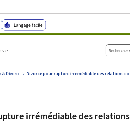
Aller au menu principal
Aller au contenu
Langage facile
Recherche
 vie
sur
le
site
 & Divorce
Divorce pour rupture irrémédiable des relations c
upture irrémédiable des relations