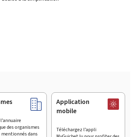
smes
Application
mobile
l’annuaire
que des organismes
Téléchargez l’appli
t mentionnés dans
MyGuichet.lu pour profiter des