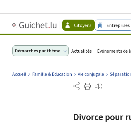
Guichet.lu
Citoyens
Entreprises
-
Citoyens
Démarches par thème
Actualités
Événements de la
Accueil
Famille & Éducation
Vie conjugale
Séparation
Partage
Divorce pour r