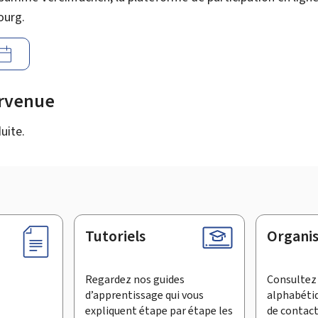
ourg.
urvenue
uite.
Tutoriels
Organi
Regardez nos guides
Consultez 
d’apprentissage qui vous
alphabéti
expliquent étape par étape les
de contac