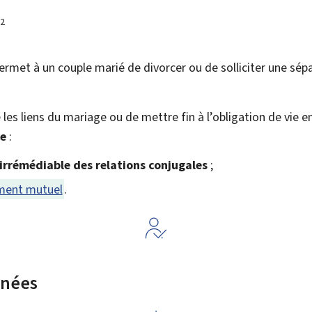
22
rmet à un couple marié de divorcer ou de solliciter une sépa
 les liens du mariage ou de mettre fin à l’obligation de vie 
ce
:
irrémédiable des relations conjugales
;
ment mutuel
.
rnées