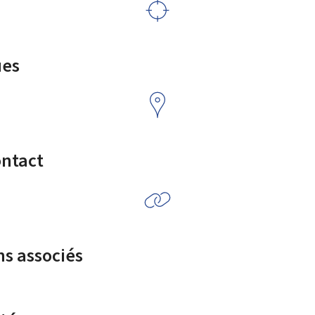
ues
ontact
ns associés