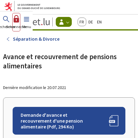
Aller au menu principal
Aller au contenu
Guichet.lu
Français
Deutsch
English
Changer
echercher
Se connecter
Menu
principal
-
d'espace
Citoyens
-
Séparation & Divorce
Menu
citoyens
actif
Avance et recouvrement de pensions
alimentaires
Dernière modification le
20.07.2021
Demande d'avance et
recouvrement d'une pension
alimentaire (Pdf, 294 Ko)