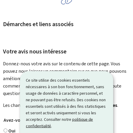
Démarches et liens associés
Votre avis nous intéresse
Donnez-nous votre avis sur le contenu de cette page. Vous
pouvez nous laisser un commentaire sur ce que nous pouvons
améliorer. Vous ne recevrez pas de réponse à votre
Ce site utilise des cookies essentiels
commentaire. Utilisez le formulaire de contact pour toute
nécessaires à son bon fonctionnement, sans
question particulière.
usage de données à caractère personnel, et
ne pouvant pas être refusés. Des cookies non
Les champs marqués d’une étoile (
*
) sont
obligatoires
.
essentiels sont utilisés à des fins statistiques
et seront activés uniquement si vous les
acceptez. Consulter notre
politique de
Avez-vous trouvé ce que vous cherchiez ?
*
confidentialité
.
Oui