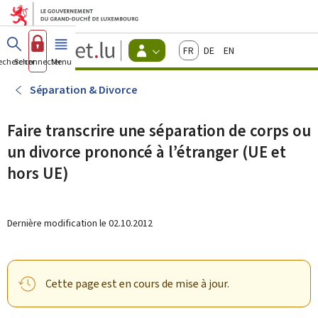
Aller au menu principal
Aller au contenu
Guichet.lu
Français
Deutsch
English
Changer
echercher
Se connecter
Menu
principal
-
d'espace
Citoyens
-
Séparation & Divorce
Menu
citoyens
actif
Faire transcrire une séparation de corps ou
un divorce prononcé à l’étranger (UE et
hors UE)
Dernière modification le
02.10.2012
Cette page est en cours de mise à jour.