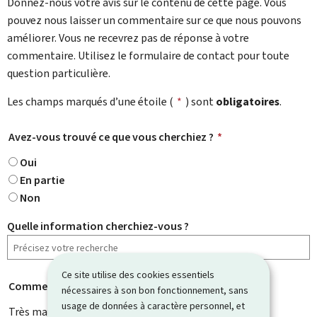
Donnez-nous votre avis sur le contenu de cette page. Vous
pouvez nous laisser un commentaire sur ce que nous pouvons
améliorer. Vous ne recevrez pas de réponse à votre
commentaire. Utilisez le formulaire de contact pour toute
question particulière.
Les champs marqués d’une étoile (
*
) sont
obligatoires
.
Avez-vous trouvé ce que vous cherchiez ?
*
Oui
En partie
Non
Quelle information cherchiez-vous ?
Ce site utilise des cookies essentiels
Comment évaluez-vous cette page ?
*
nécessaires à son bon fonctionnement, sans
usage de données à caractère personnel, et
Très mauvaise