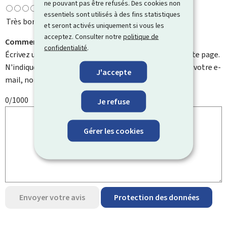
ne pouvant pas être refusés. Des cookies non
essentiels sont utilisés à des fins statistiques
Très bonne
et seront activés uniquement si vous les
acceptez. Consulter notre
politique de
Comment pouvons-nous l'améliorer ?
confidentialité
.
Écrivez un commentaire et aidez-nous à améliorer cette page.
N'indiquez pas d'informations personnelles telles que votre e-
J'accepte
mail, nom, numéro de téléphone, etc.
0/1000
Je refuse
Gérer les cookies
Envoyer votre avis
Protection des données