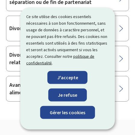
séparation ou de fin de partenariat
Ce site utilise des cookies essentiels
nécessaires à son bon fonctionnement, sans
Divorce par consentement mutuel
usage de données à caractère personnel, et
ne pouvant pas être refusés. Des cookies non
essentiels sont utilisés à des fins statistiques
et seront activés uniquement si vous les
Divorce pour rupture irrémédiable des
acceptez. Consulter notre
politique de
relations conjugales
confidentialité
.
J'accepte
Avance et recouvrement de pensions
alimentaires
Je refuse
Gérer les cookies