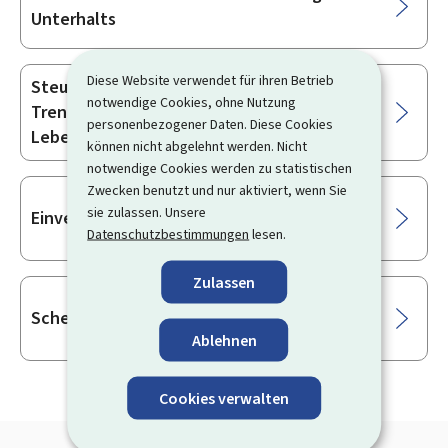
Unterhalts
Diese Website verwendet für ihren Betrieb
Steuerliche Auswirkungen bei Scheidung,
notwendige Cookies, ohne Nutzung
Trennung oder Ende der eingetragenen
personenbezogener Daten. Diese Cookies
Lebenspartnerschaft
können nicht abgelehnt werden. Nicht
notwendige Cookies werden zu statistischen
Zwecken benutzt und nur aktiviert, wenn Sie
sie zulassen. Unsere
Einvernehmliche Scheidung
Datenschutzbestimmungen
lesen.
Zulassen
Scheidung wegen Zerrüttung der Ehe
Ablehnen
Cookies verwalten