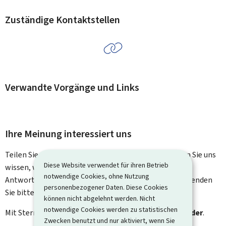
Zuständige Kontaktstellen
Verwandte Vorgänge und Links
Ihre Meinung interessiert uns
Teilen Sie uns Ihre Meinung zu dieser Seite mit. Lassen Sie uns
Diese Website verwendet für ihren Betrieb
wissen, was wir verbessern können. Sie erhalten keine
notwendige Cookies, ohne Nutzung
Antwort auf Ihr Feedback. Für spezifische Fragen verwenden
personenbezogener Daten. Diese Cookies
Sie bitte das Kontaktformular.
können nicht abgelehnt werden. Nicht
notwendige Cookies werden zu statistischen
Mit Stern gekennzeichnete Felder (
*
) sind
Pflichtfelder
.
Zwecken benutzt und nur aktiviert, wenn Sie