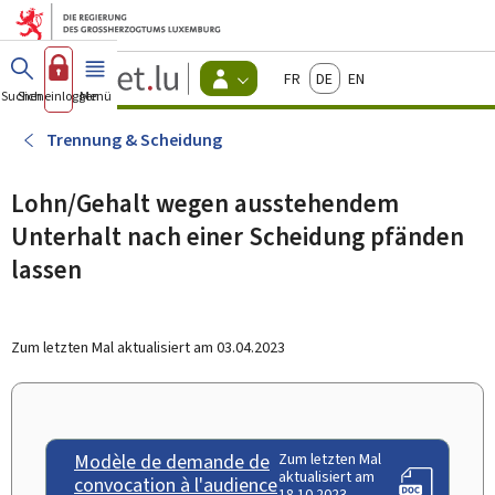
Zum Hauptmenü
Zum Inhalt
Guichet.lu
Français
Deutsch
English
Changer
Suchen
Sich einloggen
Menü
Haupt-
-
d'espace
Bürger
-
Trennung & Scheidung
Menu
bürger
actif
Lohn/Gehalt wegen ausstehendem
Unterhalt nach einer Scheidung pfänden
lassen
Zum letzten Mal aktualisiert am
03.04.2023
Modèle de demande de
Zum letzten Mal
aktualisiert am
convocation à l'audience
18.10.2023