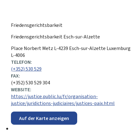
Friedensgerichtsbarkeit
Friedensgerichtsbarkeit Esch-sur-Alzette
ADRESSE:
Place Norbert Metz
L-4239
Esch-sur-Alzette
Luxemburg
L-4006
TELEFON:
(+352) 530 529
FAX:
(+352) 530 529 304
WEBSITE:
https://justice.public.lu/fr/organisation-
justice/juridictions-judiciaires/justices-paix.html
Auf der Karte anzeigen