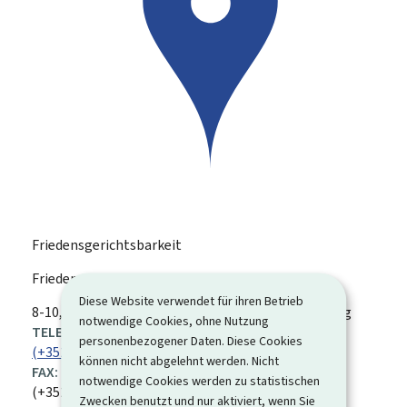
Friedensgerichtsbarkeit
Friedensgerichtsbarkeit Diekirch
Diese Website verwendet für ihren Betrieb
ADRESSE:
8-10, Place Joseph Bech
L-9211
Diekirch
Luxemburg
notwendige Cookies, ohne Nutzung
TELEFON:
personenbezogener Daten. Diese Cookies
(+352) 80 88 53-1
können nicht abgelehnt werden. Nicht
FAX:
notwendige Cookies werden zu statistischen
(+352) 80 41 90
Zwecken benutzt und nur aktiviert, wenn Sie