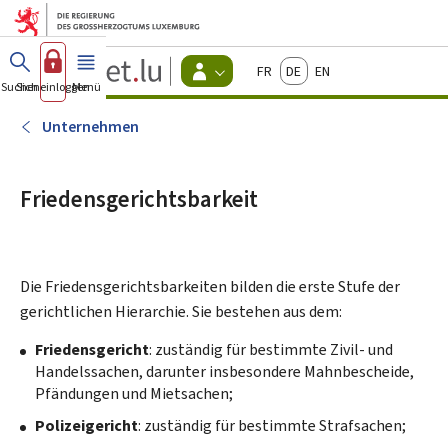
Zum Hauptmenü
Zum Inhalt
Guichet.lu
Français
Deutsch
English
Changer
Suchen
Sich einloggen
Menü
Haupt-
-
d'espace
Bürger
-
Unternehmen
Menu
bürger
actif
Friedensgerichtsbarkeit
Die Friedensgerichtsbarkeiten bilden die erste Stufe der
gerichtlichen Hierarchie. Sie bestehen aus dem:
Friedensgericht
: zuständig für bestimmte Zivil- und
Handelssachen, darunter insbesondere Mahnbescheide,
Pfändungen und Mietsachen;
Polizeigericht
: zuständig für bestimmte Strafsachen;