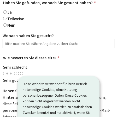
Haben Sie gefunden, wonach Sie gesucht haben?
*
Ja
Teilweise
Nein
Wonach haben Sie gesucht?
Wie bewerten Sie diese Seite?
*
Sehr schlecht
Sehr gut
Diese Website verwendet für ihren Betrieb
notwendige Cookies, ohne Nutzung
Haben Sie Verbesserungsvorschläge?
personenbezogener Daten. Diese Cookies
Hinterlassen Sie uns einen Kommentar und helfen Sie uns,
können nicht abgelehnt werden. Nicht
diese Seite zu verbessern. Bitte geben Sie keine
notwendige Cookies werden zu statistischen
personenbezogenen Daten an, wie zum Beispiel Ihre E-Mail-
Zwecken benutzt und nur aktiviert, wenn Sie
Adresse, Ihren Namen oder Ihre Telefonnummer.