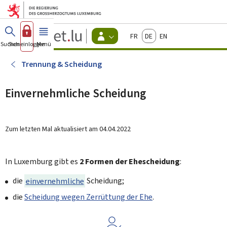
Zum Hauptmenü
Zum Inhalt
Guichet.lu
Français
Deutsch
English
Changer
Suchen
Sich einloggen
Menü
Haupt-
-
d'espace
Bürger
-
Trennung & Scheidung
Menu
bürger
actif
Einvernehmliche Scheidung
Zum letzten Mal aktualisiert am
04.04.2022
In Luxemburg gibt es
2 Formen der Ehescheidung
:
die
einvernehmliche
Scheidung;
die
Scheidung wegen Zerrüttung der Ehe
.