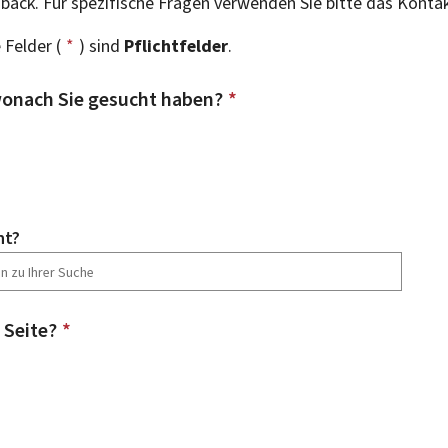
dback. Für spezifische Fragen verwenden Sie bitte das Konta
 Felder (
*
) sind
Pflichtfelder
.
onach Sie gesucht haben?
*
ht?
 Seite?
*