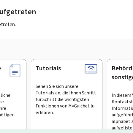
 aufgetreten
etreten.
e
Tutorials
Behörd
sonstig
Sehen Sie sich unsere
Tutorials an, die Ihnen Schritt
tliche
In diesem 
für Schritt die wichtigsten
ne-
Kontaktste
Funktionen von MyGuichet.lu
Ihre
Informati
erklären.
ötigen.
aufgeführt
alphabeti
aufgeliste