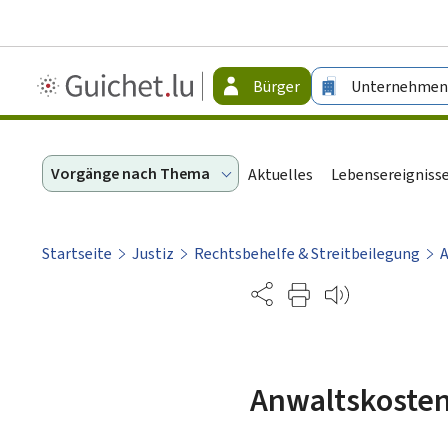
Guichet.lu
Bürger
Unternehmen
-
Bürger
Vorgänge nach Thema
Aktuelles
Lebensereigniss
Startseite
Justiz
Rechtsbehelfe & Streitbeilegung
A
Partage
Anwaltskoste